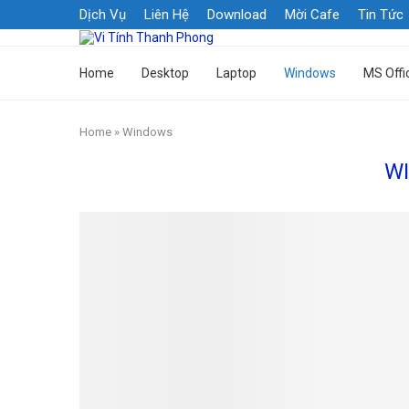
Dịch Vụ
Liên Hệ
Download
Mời Cafe
Tin Tức
Home
Desktop
Laptop
Windows
MS Offi
Home
»
Windows
W