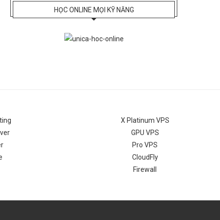
HỌC ONLINE MỌI KỸ NĂNG
ting
X Platinum VPS
ver
GPU VPS
r
Pro VPS
e
CloudFly
Firewall