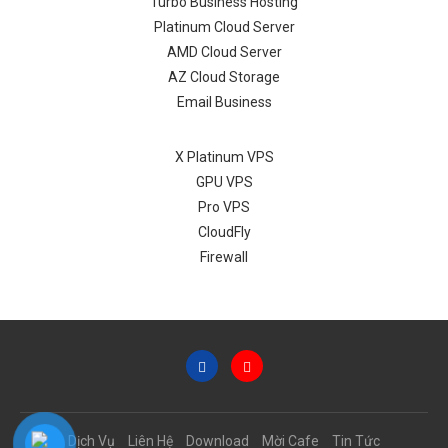
Turbo Business Hosting
Platinum Cloud Server
AMD Cloud Server
AZ Cloud Storage
Email Business
X Platinum VPS
GPU VPS
Pro VPS
CloudFly
Firewall
Dịch Vụ
Liên Hệ
Download
Mời Cafe
Tin Tức