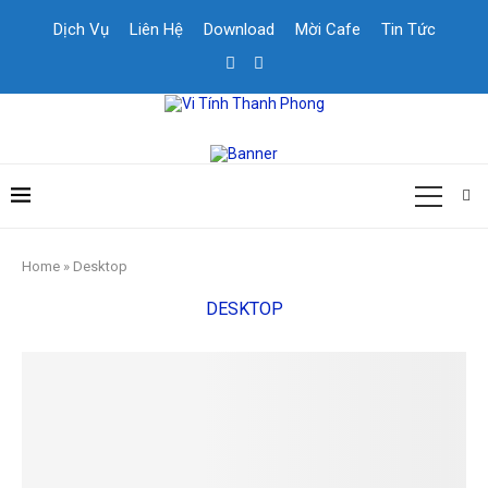
Dịch Vụ
Liên Hệ
Download
Mời Cafe
Tin Tức
Home
»
Desktop
DESKTOP