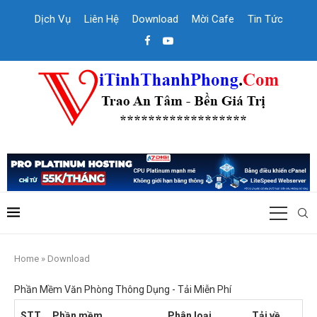
Dịch Vụ
Liên Hệ
Download
Mời Cafe
Tin Tức
Home
»
Download
Phần Mềm Văn Phòng Thông Dụng - Tải Miễn Phí
STT
Phần mềm
Phân loại
Tải về