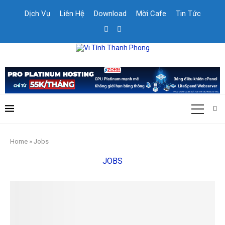
Dịch Vụ
Liên Hệ
Download
Mời Cafe
Tin Tức
Home
»
Jobs
JOBS