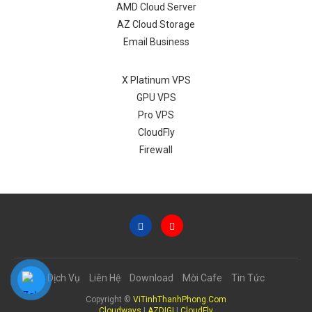
AMD Cloud Server
AZ Cloud Storage
Email Business
X Platinum VPS
GPU VPS
Pro VPS
CloudFly
Firewall
Dịch Vụ
Liên Hệ
Download
Mời Cafe
Tin Tức
Copyright ©
ViTinhThanhPhong.Com
Cloudways
|
AZDIGI
|
CloudFly