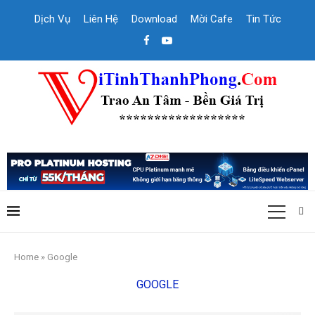
Dịch Vụ
Liên Hệ
Download
Mời Cafe
Tin Tức
Home
»
Google
GOOGLE