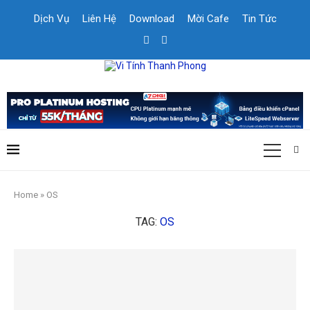
Dịch Vụ
Liên Hệ
Download
Mời Cafe
Tin Tức
Home
»
OS
TAG:
OS