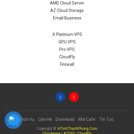
AMD Cloud Server
AZ Cloud Storage
Email Business
X Platinum VPS
GPU VPS
Pro VPS
CloudFly
Firewall
Dịch Vụ
Liên Hệ
Download
Mời Cafe
Tin Tức
Copyright ©
ViTinhThanhPhong.Com
Cloudways
|
AZDIGI
|
CloudFly